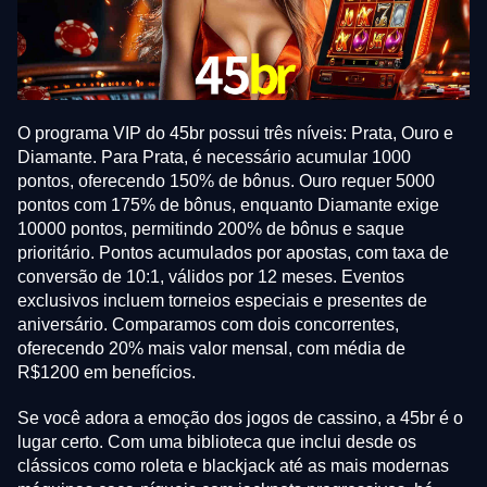
O programa VIP do 45br possui três níveis: Prata, Ouro e
Diamante. Para Prata, é necessário acumular 1000
pontos, oferecendo 150% de bônus. Ouro requer 5000
pontos com 175% de bônus, enquanto Diamante exige
10000 pontos, permitindo 200% de bônus e saque
prioritário. Pontos acumulados por apostas, com taxa de
conversão de 10:1, válidos por 12 meses. Eventos
exclusivos incluem torneios especiais e presentes de
aniversário. Comparamos com dois concorrentes,
oferecendo 20% mais valor mensal, com média de
R$1200 em benefícios.
Se você adora a emoção dos jogos de cassino, a 45br é o
lugar certo. Com uma biblioteca que inclui desde os
clássicos como roleta e blackjack até as mais modernas