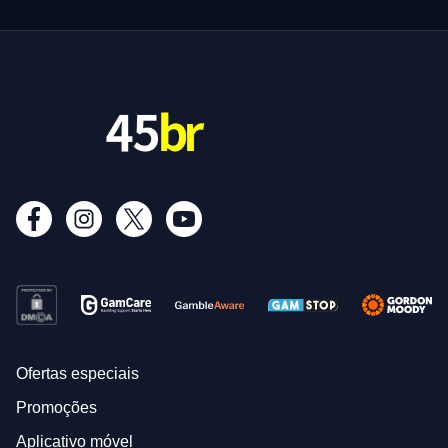
Ofertas especiais
Promoções
Aplicativo móvel