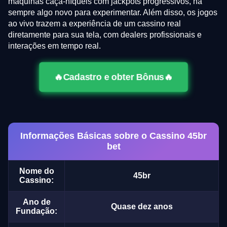
máquinas caça-níqueis com jackpots progressivos, há
sempre algo novo para experimentar. Além disso, os jogos
ao vivo trazem a experiência de um cassino real
diretamente para sua tela, com dealers profissionais e
interações em tempo real.
🔥Cadastro e obter Bônus🔥
Informações Básicas sobre o Cassino 45br
bet
Nome do
45br
Cassino:
Ano de
Quase dez anos
Fundação: