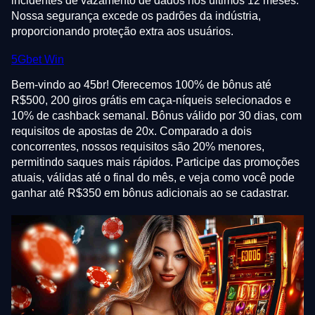
incidentes de vazamento de dados nos últimos 12 meses.
Nossa segurança excede os padrões da indústria,
proporcionando proteção extra aos usuários.
5Gbet Win
Bem-vindo ao 45br! Oferecemos 100% de bônus até
R$500, 200 giros grátis em caça-níqueis selecionados e
10% de cashback semanal. Bônus válido por 30 dias, com
requisitos de apostas de 20x. Comparado a dois
concorrentes, nossos requisitos são 20% menores,
permitindo saques mais rápidos. Participe das promoções
atuais, válidas até o final do mês, e veja como você pode
ganhar até R$350 em bônus adicionais ao se cadastrar.