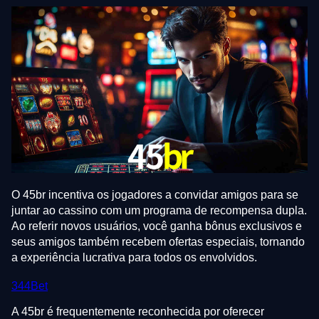
O 45br incentiva os jogadores a convidar amigos para se
juntar ao cassino com um programa de recompensa dupla.
Ao referir novos usuários, você ganha bônus exclusivos e
seus amigos também recebem ofertas especiais, tornando
a experiência lucrativa para todos os envolvidos.
344Bet
A 45br é frequentemente reconhecida por oferecer