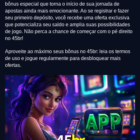
bônus especial que torna o início de sua jornada de
apostas ainda mais emocionante. Ao se registrar e fazer
seu primeiro depósito, você recebe uma oferta exclusiva
que potencializa seu saldo e amplia suas possibilidades
de jogo. Não perca a chance de começar com o pé direito
no 45br!
Aproveite ao máximo seus bônus no 45br: leia os termos
de uso e jogue regularmente para desbloquear mais
ofertas.