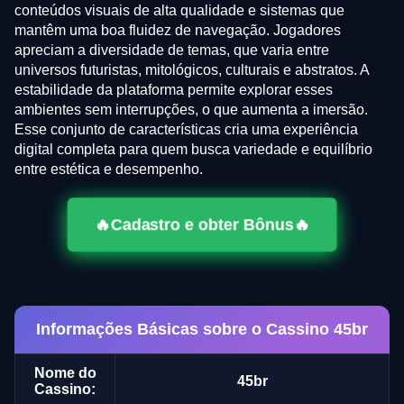
conteúdos visuais de alta qualidade e sistemas que
mantêm uma boa fluidez de navegação. Jogadores
apreciam a diversidade de temas, que varia entre
universos futuristas, mitológicos, culturais e abstratos. A
estabilidade da plataforma permite explorar esses
ambientes sem interrupções, o que aumenta a imersão.
Esse conjunto de características cria uma experiência
digital completa para quem busca variedade e equilíbrio
entre estética e desempenho.
🔥Cadastro e obter Bônus🔥
Informações Básicas sobre o Cassino 45br
Nome do
45br
Cassino: