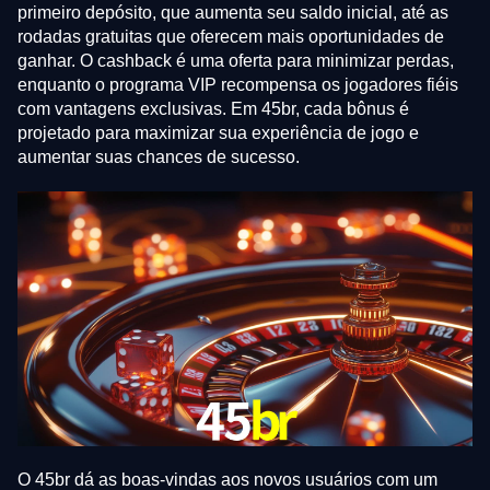
primeiro depósito, que aumenta seu saldo inicial, até as
rodadas gratuitas que oferecem mais oportunidades de
ganhar. O cashback é uma oferta para minimizar perdas,
enquanto o programa VIP recompensa os jogadores fiéis
com vantagens exclusivas. Em 45br, cada bônus é
projetado para maximizar sua experiência de jogo e
aumentar suas chances de sucesso.
O 45br dá as boas-vindas aos novos usuários com um