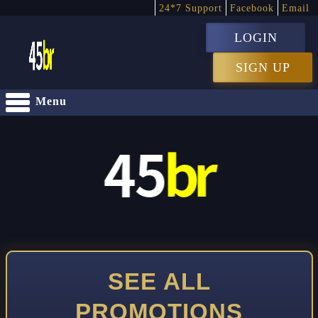
24*7 Support
Facebook
Email
LOGIN
SIGN UP
Menu
SEE ALL
PROMOTIONS