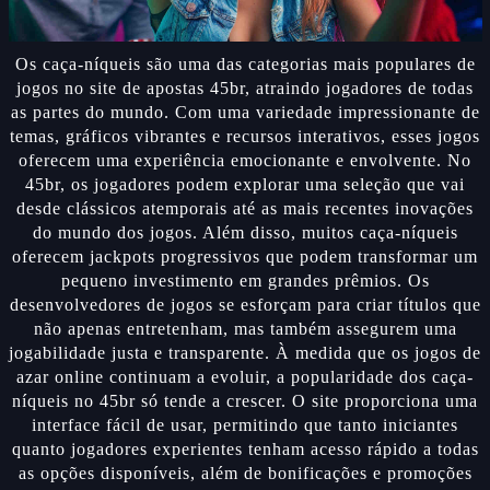
Os caça-níqueis são uma das categorias mais populares de
jogos no site de apostas 45br, atraindo jogadores de todas
as partes do mundo. Com uma variedade impressionante de
temas, gráficos vibrantes e recursos interativos, esses jogos
oferecem uma experiência emocionante e envolvente. No
45br, os jogadores podem explorar uma seleção que vai
desde clássicos atemporais até as mais recentes inovações
do mundo dos jogos. Além disso, muitos caça-níqueis
oferecem jackpots progressivos que podem transformar um
pequeno investimento em grandes prêmios. Os
desenvolvedores de jogos se esforçam para criar títulos que
não apenas entretenham, mas também assegurem uma
jogabilidade justa e transparente. À medida que os jogos de
azar online continuam a evoluir, a popularidade dos caça-
níqueis no 45br só tende a crescer. O site proporciona uma
interface fácil de usar, permitindo que tanto iniciantes
quanto jogadores experientes tenham acesso rápido a todas
as opções disponíveis, além de bonificações e promoções