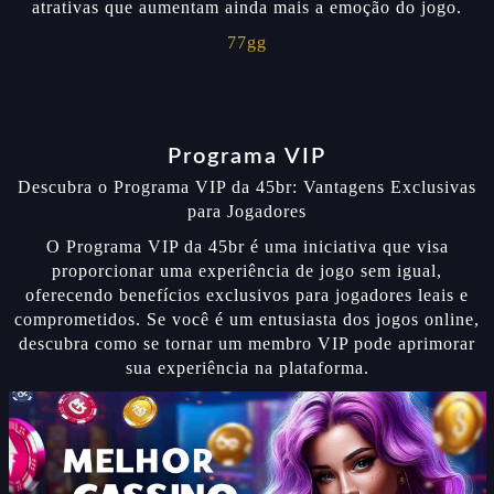
atrativas que aumentam ainda mais a emoção do jogo.
77gg
Programa VIP
Descubra o Programa VIP da 45br: Vantagens Exclusivas
para Jogadores
O Programa VIP da 45br é uma iniciativa que visa
proporcionar uma experiência de jogo sem igual,
oferecendo benefícios exclusivos para jogadores leais e
comprometidos. Se você é um entusiasta dos jogos online,
descubra como se tornar um membro VIP pode aprimorar
sua experiência na plataforma.