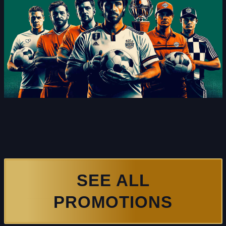
SEE ALL
PROMOTIONS