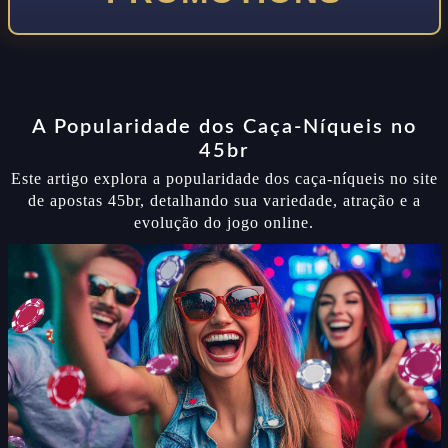
A Popularidade dos Caça-Níqueis no
45br
Este artigo explora a popularidade dos caça-níqueis no site
de apostas 45br, detalhando sua variedade, atração e a
evolução do jogo online.