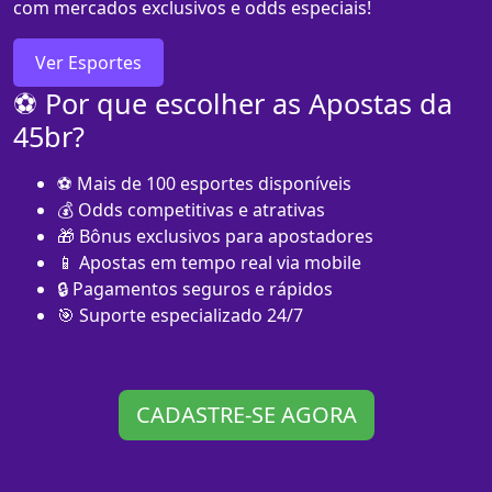
com mercados exclusivos e odds especiais!
Ver Esportes
⚽ Por que escolher as Apostas da
45br?
⚽ Mais de 100 esportes disponíveis
💰 Odds competitivas e atrativas
🎁 Bônus exclusivos para apostadores
📱 Apostas em tempo real via mobile
🔒 Pagamentos seguros e rápidos
🎯 Suporte especializado 24/7
CADASTRE-SE AGORA