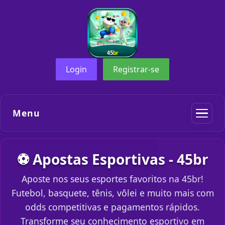
Login
Registrar-se
Menu
⚽ Apostas Esportivas - 45br
Aposte nos seus esportes favoritos na 45br!
Futebol, basquete, tênis, vôlei e muito mais com
odds competitivas e pagamentos rápidos.
Transforme seu conhecimento esportivo em