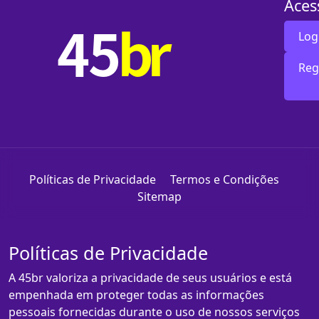
Aces
Log
Reg
Políticas de Privacidade
Termos e Condições
Sitemap
Políticas de Privacidade
A 45br valoriza a privacidade de seus usuários e está
empenhada em proteger todas as informações
pessoais fornecidas durante o uso de nossos serviços