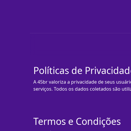
Políticas de Privacida
A 45br valoriza a privacidade de seus usuá
serviços. Todos os dados coletados são util
Termos e Condições