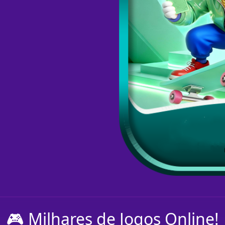
🎮 Milhares de Jogos Online!