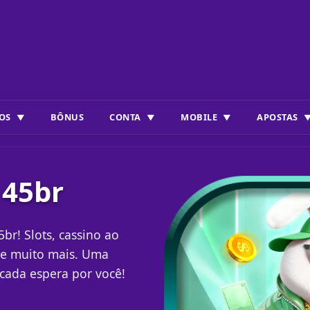
OS
BÔNUS
CONTA
MOBILE
APOSTAS
 45br
br! Slots, cassino ao
a e muito mais. Uma
icada espera por você!