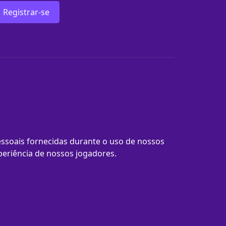
Registrar-se
essoais fornecidas durante o uso de nossos
periência de nossos jogadores.