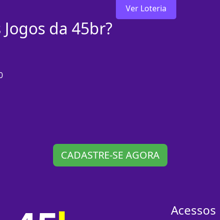
Ver Loteria
s Jogos da 45br?
0
CADASTRE-SE AGORA
Acessos