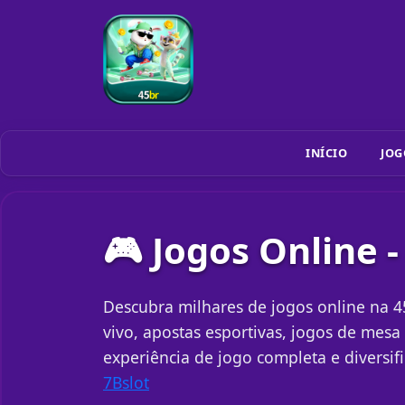
INÍCIO
JOG
🎮 Jogos Online -
Descubra milhares de jogos online na 45
vivo, apostas esportivas, jogos de mes
experiência de jogo completa e diversif
7Bslot