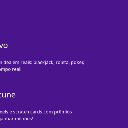
ivo
 dealers reais: blackjack, roleta, poker,
empo real!
rtune
heels e scratch cards com prêmios
ganhar milhões!